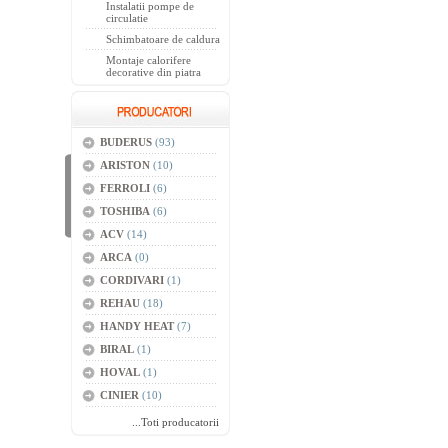
Instalatii pompe de
circulatie
Schimbatoare de caldura
Montaje calorifere
decorative din piatra
BUDERUS
(93)
ARISTON
(10)
FERROLI
(6)
TOSHIBA
(6)
ACV
(14)
ARCA
(0)
CORDIVARI
(1)
REHAU
(18)
HANDY HEAT
(7)
BIRAL
(1)
HOVAL
(1)
CINIER
(10)
...Toti producatorii