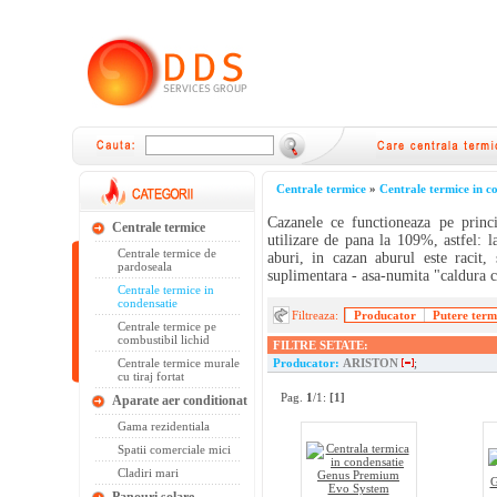
Centrale termice
»
Centrale termice in c
Cazanele ce functioneaza pe princ
Centrale termice
utilizare de pana la 109%, astfel: 
Centrale termice de
aburi, in cazan aburul este racit,
pardoseala
suplimentara - asa-numita "caldura c
Centrale termice in
condensatie
Filtreaza:
Producator
Putere term.
Centrale termice pe
combustibil lichid
FILTRE SETATE:
Centrale termice murale
Producator:
ARISTON
;
cu tiraj fortat
Pag.
1
/1:
[1]
Aparate aer conditionat
Gama rezidentiala
Spatii comerciale mici
Cladiri mari