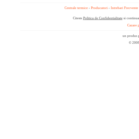
Centrale termice
-
Producatori
-
Intrebari Frecvente
Citeste
Politica de Confidentialitate
si continua
Cazare p
un produs p
© 2008