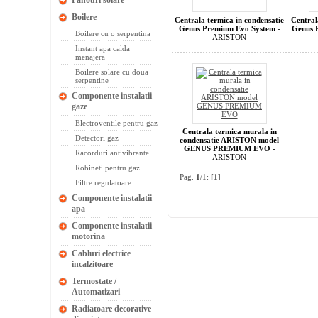
Panouri solare
Boilere
Centrala termica in condensatie
Central
Genus Premium Evo System
-
Genus 
Boilere cu o serpentina
ARISTON
Instant apa calda
menajera
Boilere solare cu doua
serpentine
Componente instalatii
gaze
Electroventile pentru gaz
Centrala termica murala in
Detectori gaz
condensatie ARISTON model
GENUS PREMIUM EVO
-
Racorduri antivibrante
ARISTON
Robineti pentru gaz
Pag.
1
/1:
[1]
Filtre regulatoare
Componente instalatii
apa
Componente instalatii
motorina
Cabluri electrice
incalzitoare
Termostate /
Automatizari
Radiatoare decorative