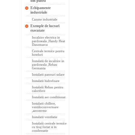
din piatra
Echipamente
industriale
Cazane industriale
Exemple de lucrari
executate
Incalzire electrica in
pardoseala ,Handy Heat
Danemarca
Centrale termice pentru
hoteluri
Instalatii de incalzire in
pardoseala ,Rehau
Germania
Instalatii panouri solare
Instalatii hidrofoare
Instalatii Rehau pentru
calorifere
Instalatii aer conditionat
Instalatii chillere,
ventiloconvectoare
,aeroterme
Instalatii ventilatie
Instalatii centrale termice
cu tiraj fortat si in
condensatie