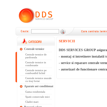
SERVICII
Centrale termice
DDS SERVICES GROUP asigura ur
Centrale termice de
- montaj si intretinere instalatii t
pardoseala
Centrale termice in
- service si reparare centrale ter
condensatie
- autorizari de functionare centr
Centrale termice pe
combustibil lichid
Centrale termice murale
cu tiraj fortat
Aparate aer conditionat
Gama rezidentiala
Spatii comerciale mici
Cladiri mari