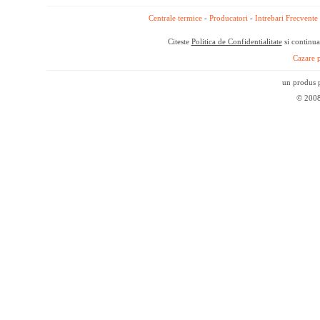
Centrale termice
-
Producatori
-
Intrebari Frecvente
Citeste
Politica de Confidentialitate
si continua
Cazare p
un produs p
© 2008