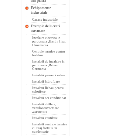
din piatra
Echipamente
industriale
Cazane industriale
Exemple de lucrari
executate
Incalzire electrica in
pardoseala ,Handy Heat
Danemarca
Centrale termice pentru
hoteluri
Instalatii de incalzire in
pardoseala ,Rehau
Germania
Instalatii panouri solare
Instalatii hidrofoare
Instalatii Rehau pentru
calorifere
Instalatii aer conditionat
Instalatii chillere,
ventiloconvectoare
,aeroterme
Instalatii ventilatie
Instalatii centrale termice
cu tiraj fortat si in
condensatie