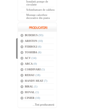
Instalatii pompe de
circulatie
Schimbatoare de caldura
Montaje calorifere
decorative din piatra
BUDERUS
(93)
ARISTON
(10)
FERROLI
(6)
TOSHIBA
(6)
ACV
(14)
ARCA
(0)
CORDIVARI
(1)
REHAU
(18)
HANDY HEAT
(7)
BIRAL
(1)
HOVAL
(1)
CINIER
(10)
...Toti producatorii