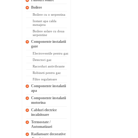
Panouri solare
Boilere
Boilere cu o serpentina
Instant apa calda
menajera
Boilere solare cu doua
serpentine
Componente instalatii
gaze
Electroventile pentru gaz
Detectori gaz
Racorduri antivibrante
Robineti pentru gaz
Filtre regulatoare
Componente instalatii
apa
Componente instalatii
motorina
Cabluri electrice
incalzitoare
Termostate /
Automatizari
Radiatoare decorative