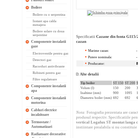
Panouri solare
Boilere
Boilere cu o serpentina
Instant apa calda
menajera
Boilere solare cu doua
serpentine
Specificatii
Cazane din fonta G115/2
cazan
Componente instalatii
gaze
Marime cazan:
-
Electroventile pentru gaz
Putere nominala:
-
Detectori gaz
Producator:
B
Racorduri antivibrante
Robineti pentru gaz
Alte detalii
Filtre regulatoare
Tip boiler
ST 150
ST 200
Componente instalatii
Volum (l)
150
200
apa
Inaltime (mm)
900
1095
Componente instalatii
Diametru boiler (mm)
692
692
motorina
Cabluri electrice
Nota:
Fotografia prezentata are caracte
incalzitoare
produsul respectiv. Specificatiile pe
Termostate /
vertical Logalux ST montat langa 
Automatizari
instiintare prealabila si nu constituie
Radiatoare decorative