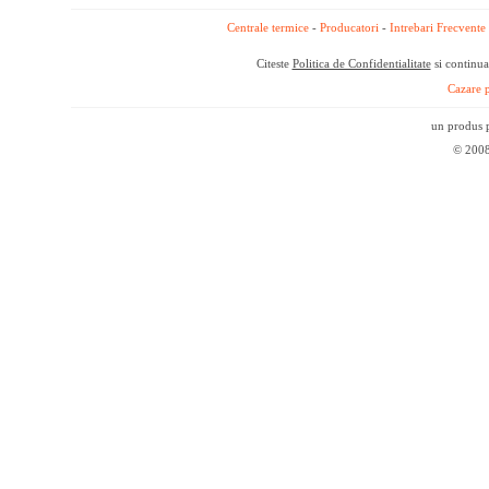
Centrale termice
-
Producatori
-
Intrebari Frecvente
Citeste
Politica de Confidentialitate
si continua
Cazare p
un produs p
© 2008