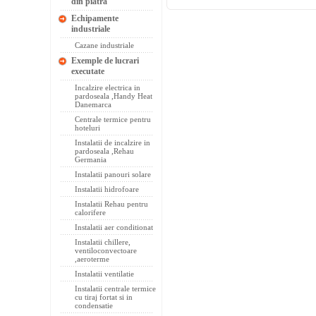
din piatra
Echipamente
industriale
Cazane industriale
Exemple de lucrari
executate
Incalzire electrica in
pardoseala ,Handy Heat
Danemarca
Centrale termice pentru
hoteluri
Instalatii de incalzire in
pardoseala ,Rehau
Germania
Instalatii panouri solare
Instalatii hidrofoare
Instalatii Rehau pentru
calorifere
Instalatii aer conditionat
Instalatii chillere,
ventiloconvectoare
,aeroterme
Instalatii ventilatie
Instalatii centrale termice
cu tiraj fortat si in
condensatie