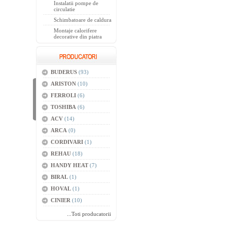
Instalatii pompe de
circulatie
Schimbatoare de caldura
Montaje calorifere
decorative din piatra
BUDERUS
(93)
ARISTON
(10)
FERROLI
(6)
TOSHIBA
(6)
ACV
(14)
ARCA
(0)
CORDIVARI
(1)
REHAU
(18)
HANDY HEAT
(7)
BIRAL
(1)
HOVAL
(1)
CINIER
(10)
...Toti producatorii