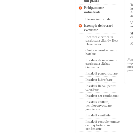
din piatra
T
Echipamente
i
industriale
A
a
Cazane industriale
U
Exemple de lucrari
m
executate
S
Incalzire electrica in
ex
pardoseala ,Handy Heat
N
Danemarca
Centrale termice pentru
hoteluri
Not
Instalatii de incalzire in
resp
pardoseala ,Rehau
mot
Germania
prea
Instalatii panouri solare
Instalatii hidrofoare
Instalatii Rehau pentru
calorifere
Instalatii aer conditionat
Instalatii chillere,
ventiloconvectoare
,aeroterme
Instalatii ventilatie
Instalatii centrale termice
cu tiraj fortat si in
condensatie