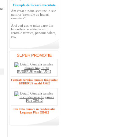
Exemple de lucrari executate
nzi
Am creat o noua sectiune in site
numita "exemple de lucrari
executate".
Aici veti gasi o mica parte din
lucrarile executate de noi:
centrale termice, panouri solare,
etc.
Centrala termica murala tiraj fortat
BUDERUS model U042
Centrala termica in condensatie
Logamax Plus GB012