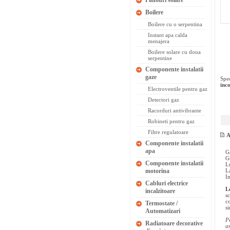
Panouri solare
Boilere
Boilere cu o serpentina
Instant apa calda
menajera
Boilere solare cu doua
serpentine
Componente instalatii
gaze
Spec
inc
Electroventile pentru gaz
Detectori gaz
Racorduri antivibrante
Robineti pentru gaz
Filtre regulatoare
A
Componente instalatii
apa
G
G
Componente instalatii
L
motorina
L
I
Cabluri electrice
L
incalzitoare
s
co
Termostate /
si
Automatizari
P
Radiatoare decorative
a