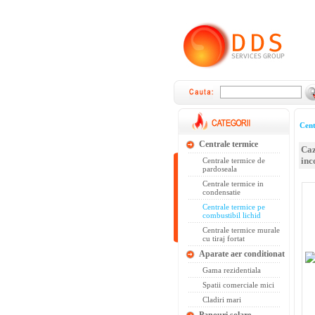
Cent
Centrale termice
Caz
inc
Centrale termice de
pardoseala
Centrale termice in
condensatie
Centrale termice pe
combustibil lichid
Centrale termice murale
cu tiraj fortat
Aparate aer conditionat
Gama rezidentiala
Spatii comerciale mici
Cladiri mari