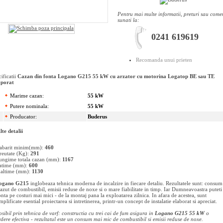
Pentru mai multe informatii, preturi sau come
sunati la:
0241 619619
Recomanda unui prieten
ificatii
Cazan din fonta Logano G215 55 kW cu arzator cu motorina Logatop BE sau TE
oporat
Marime cazan:
55 kW
Putere nominala:
55 kW
Producator:
Buderus
lte detalii
abarit minim(mm):
460
reutate (Kg):
291
ungime totala cazan (mm):
1167
atime (mm):
600
naltime (mm):
1130
ogano G215
inglobeaza tehnica moderna de incalzire in fiecare detaliu. Rezultatele sunt: consum
cazut de combustibil, emisii reduse de noxe si o mare fiabilitate in timp. Iar Dumneavoastra puteti
nta pe costuri mai mici - de la montaj pana la exploatarea zilnica. In afara de acestea, sunt
mplificate esential proiectarea si intretinerea, printr-un concept de instalatie elaborat si apreciat.
osibil prin tehnica de varf: constructia cu trei cai de fum asigura in
Logano G215 55 kW
o
rdere efectiva - rezultatul este un consum mai mic de combustibil si emisii reduse de noxe.