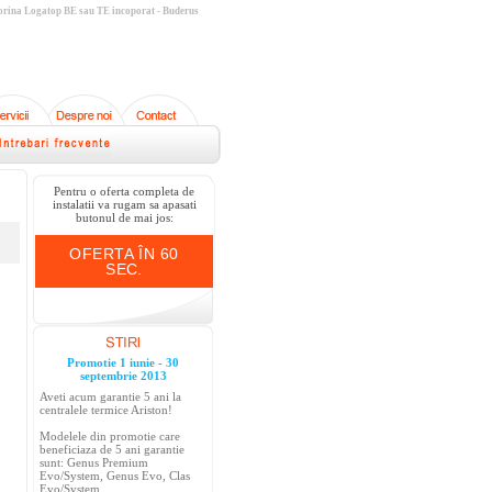
orina Logatop BE sau TE incoporat - Buderus
Pentru o oferta completa de
instalatii va rugam sa apasati
butonul de mai jos:
OFERTA ÎN 60
SEC.
Promotie 1 iunie - 30
septembrie 2013
Aveti acum garantie 5 ani la
centralele termice Ariston!
Modelele din promotie care
beneficiaza de 5 ani garantie
sunt: Genus Premium
Evo/System, Genus Evo, Clas
Evo/System.