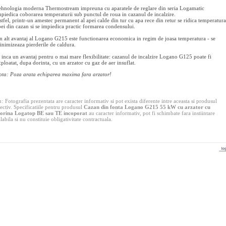
ehnologia moderna Thermostream impreuna cu aparatele de reglare din seria Logamatic
mpiedica coborarea temperaturii sub punctul de roua in cazanul de incalzire.
stfel, printr-un amestec permanent al apei calde din tur cu apa rece din retur se ridica temperatura
pei din cazan si se impiedica practic formarea condensului.
n alt avantaj al Logano G215 este functionarea economica in regim de joasa temperatura - se
inimizeaza pierderile de caldura.
i inca un avantaj pentru o mai mare flexibilitate: cazanul de incalzire Logano G125 poate fi
ploatat, dupa dorinta, cu un arzator cu gaz de aer insuflat.
ota: Poza arata echiparea maxima fara arzator!
a:
Fotografia prezentata are caracter informativ si pot exista diferente intre aceasta si produsul
ectiv. Specificatiile pentru produsul
Cazan din fonta Logano G215 55 kW cu arzator cu
orina Logatop BE sau TE incoporat
au caracter informativ, pot fi schimbate fara instiintare
labila si nu constituie obligativitate contractuala.