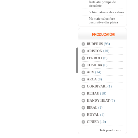
Instalatii pompe de
circulatie
Schimbatoare de caldura
Montaje calorifere
decorative din piatra
BUDERUS
(93)
ARISTON
(10)
FERROLI
(6)
TOSHIBA
(6)
ACV
(14)
ARCA
(0)
CORDIVARI
(1)
REHAU
(18)
HANDY HEAT
(7)
BIRAL
(1)
HOVAL
(1)
CINIER
(10)
...Toti producatorii