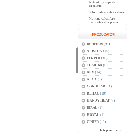
Instalatii pompe de
circulatie
Schimbatoare de caldura
Montaje calorifere
decorative din piatra
BUDERUS
(93)
ARISTON
(10)
FERROLI
(6)
TOSHIBA
(6)
ACV
(14)
ARCA
(0)
CORDIVARI
(1)
REHAU
(18)
HANDY HEAT
(7)
BIRAL
(1)
HOVAL
(1)
CINIER
(10)
...Toti producatorii