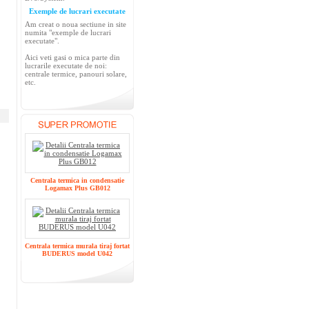
Exemple de lucrari executate
Am creat o noua sectiune in site
numita "exemple de lucrari
executate".
Aici veti gasi o mica parte din
lucrarile executate de noi:
centrale termice, panouri solare,
etc.
Centrala termica in condensatie
Logamax Plus GB012
Centrala termica murala tiraj fortat
BUDERUS model U042