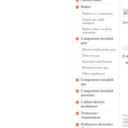
Panouri solare
Boilere
Boilere cu o serpentina
Instant apa calda
Spec
menajera
Boilere solare cu doua
serpentine
Componente instalatii
gaze
Electroventile pentru gaz
Detectori gaz
A
Racorduri antivibrante
A
Robineti pentru gaz
Filtre regulatoare
Componente instalatii
apa
Componente instalatii
motorina
Cabluri electrice
incalzitoare
Termostate /
Not
Automatizari
resp
GB
Radiatoare decorative
obli