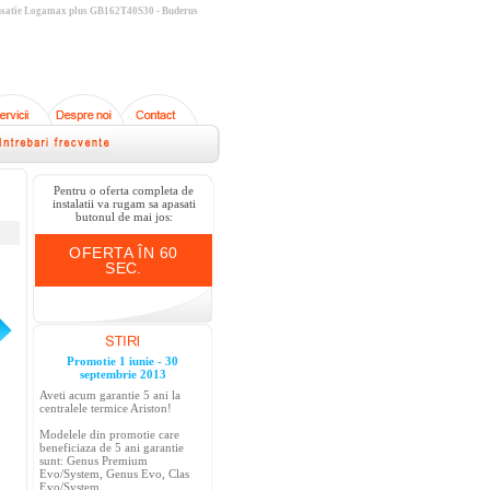
ensatie Logamax plus GB162T40S30 - Buderus
Pentru o oferta completa de
instalatii va rugam sa apasati
butonul de mai jos:
OFERTA ÎN 60
SEC.
Promotie 1 iunie - 30
septembrie 2013
Aveti acum garantie 5 ani la
centralele termice Ariston!
Modelele din promotie care
beneficiaza de 5 ani garantie
sunt: Genus Premium
Evo/System, Genus Evo, Clas
Evo/System.