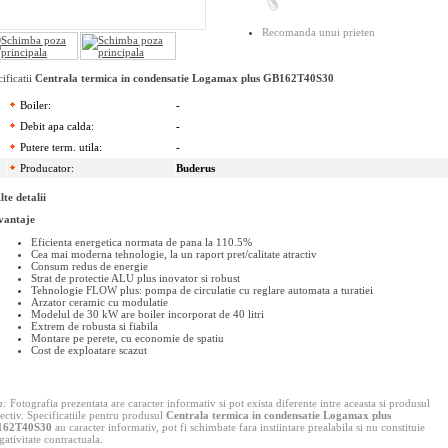
Recomanda unui prieten
ificatii
Centrala termica in condensatie Logamax plus GB162T40S30
Boiler:
-
Debit apa calda:
-
Putere term. utila:
-
Producator:
Buderus
lte detalii
vantaje
Eficienta energetica normata de pana la 110.5%
Cea mai moderna tehnologie, la un raport pret/calitate atractiv
Consum redus de energie
Strat de protectie ALU plus inovator si robust
Tehnologie FLOW plus: pompa de circulatie cu reglare automata a turatiei
Arzator ceramic cu modulatie
Modelul de 30 kW are boiler incorporat de 40 litri
Extrem de robusta si fiabila
Montare pe perete, cu economie de spatiu
Cost de exploatare scazut
a:
Fotografia prezentata are caracter informativ si pot exista diferente intre aceasta si produsul
ectiv. Specificatiile pentru produsul
Centrala termica in condensatie Logamax plus
162T40S30
au caracter informativ, pot fi schimbate fara instiintare prealabila si nu constituie
gativitate contractuala.