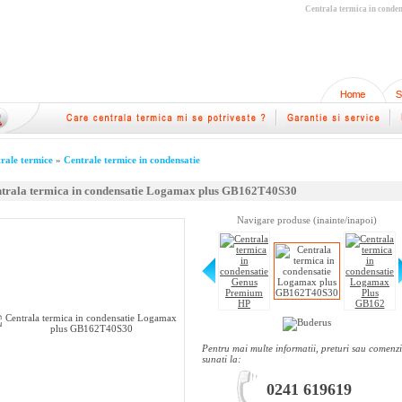
Centrala termica in cond
rale termice
»
Centrale termice in condensatie
trala termica in condensatie Logamax plus GB162T40S30
Navigare produse (inainte/inapoi)
Pentru mai multe informatii, preturi sau comenzi
sunati la:
0241 619619