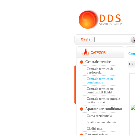
Cent
Centrale termice
Cen
Centrale termice de
pardoseala
Centrale termice in
condensatie
Centrale termice pe
combustibil lichid
Centrale termice murale
cu tiraj fortat
Aparate aer conditionat
Gama rezidentiala
Spatii comerciale mici
Cladiri mari