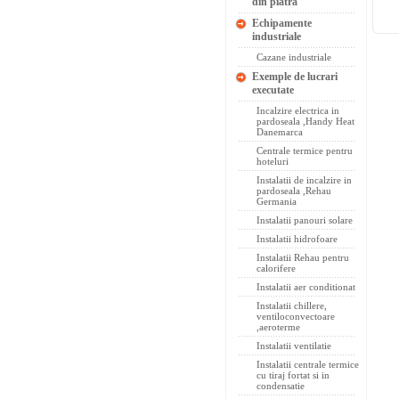
din piatra
Echipamente
industriale
Cazane industriale
Exemple de lucrari
executate
Incalzire electrica in
pardoseala ,Handy Heat
Danemarca
Centrale termice pentru
hoteluri
Instalatii de incalzire in
pardoseala ,Rehau
Germania
Instalatii panouri solare
Instalatii hidrofoare
Instalatii Rehau pentru
calorifere
Instalatii aer conditionat
Instalatii chillere,
ventiloconvectoare
,aeroterme
Instalatii ventilatie
Instalatii centrale termice
cu tiraj fortat si in
condensatie